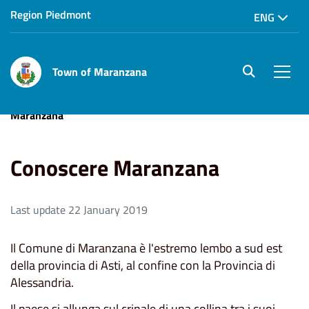
Region Piedmont
ENG
Town of Maranzana
site.searc
Men
Home
Vivere Maranzana
Il Paese
Conoscere
Maranzana
Conoscere Maranzana
Last update 22 January 2019
Il Comune di Maranzana è l'estremo lembo a sud est
della provincia di Asti, al confine con la Provincia di
Alessandria.
Il paese si allunga sul crinale di una collina tra i suoi