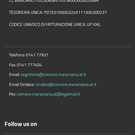
CC.BANCARIO: IT02S0608510316000000020084
TESORERIA UNICA: IT07E0100003245111300300237
CODICE UNIVOCO DI FATTURAZIONE UNICA: UF10KL
Telefono: 0141 77931
Fax: 0141 777404
Email:
segreteria@comune.maranzana.at.it
Email Sindaco:
sindaco@comune.maranzana.at.it
Pec:
comune.maranzana.at@legalmail.it
Follow us on