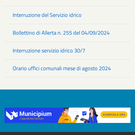
Interruzione del Servizio idrico
Bollettino di Allerta n. 255 del 04/09/2024
Interruzione servizio idrico 30/7
Orario uffici comunali mese di agosto 2024
Title