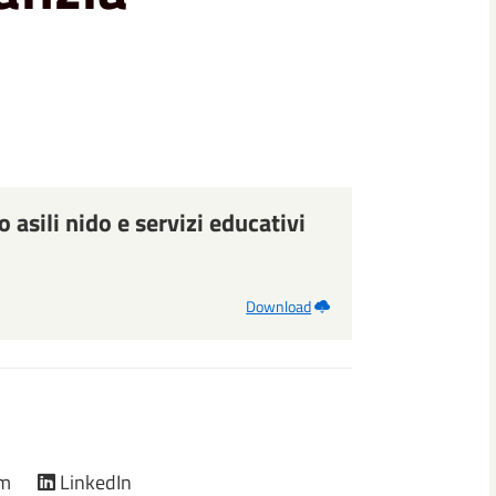
asili nido e servizi educativi
Download
am
LinkedIn