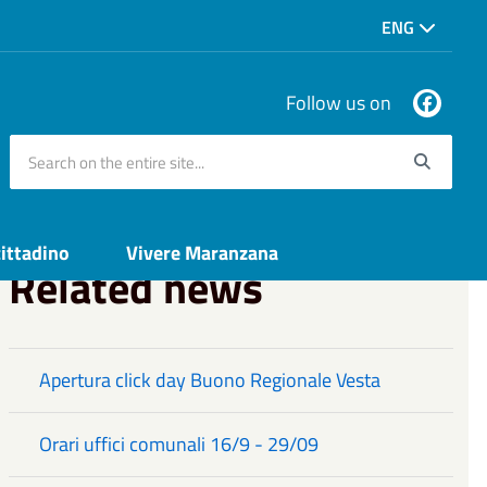
ENG
Follow us on
Search on the entire site...
Searc
cittadino
Vivere Maranzana
Related news
Apertura click day Buono Regionale Vesta
Orari uffici comunali 16/9 - 29/09