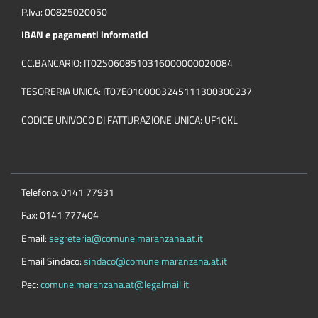
P.Iva: 00825020050
IBAN e pagamenti informatici
CC.BANCARIO: IT02S0608510316000000020084
TESORERIA UNICA: IT07E0100003245111300300237
CODICE UNIVOCO DI FATTURAZIONE UNICA: UF10KL
Telefono: 0141 77931
Fax: 0141 777404
Email:
segreteria@comune.maranzana.at.it
Email Sindaco:
sindaco@comune.maranzana.at.it
Pec:
comune.maranzana.at@legalmail.it