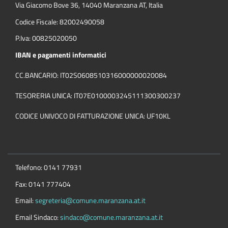
Via Giacomo Bove 36, 14040 Maranzana AT, Italia
Codice Fiscale: 82002490058
P.Iva: 00825020050
IBAN e pagamenti informatici
CC.BANCARIO: IT02S0608510316000000020084
TESORERIA UNICA: IT07E0100003245111300300237
CODICE UNIVOCO DI FATTURAZIONE UNICA: UF10KL
Telefono: 0141 77931
Fax: 0141 777404
Email:
segreteria@comune.maranzana.at.it
Email Sindaco:
sindaco@comune.maranzana.at.it