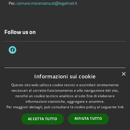
Pec:
comune.maranzana.at@legalmail.it
Follow us on
×
Informazioni sui cookie
Accessibility
Privacy
Cookie
Sitemap
RPD/DPO
Dichiarazione di accessibilità
Questo sito web utilizza cookie tecnici e assimilati strettamente
necessari al corretto funzionamento e alla navigazione del sito,
Comune convenzionato
Astigov
nonché un cookie tecnico analitico al solo fine di elaborare
informazioni statistiche, aggregate e anonime.
Progetto
|
Convenzione
|
Adesioni
Per maggiori dettagli, può consultare la cookie policy al seguente
link
•
Accesso redazione
RIFIUTA TUTTO
ACCETTA TUTTO