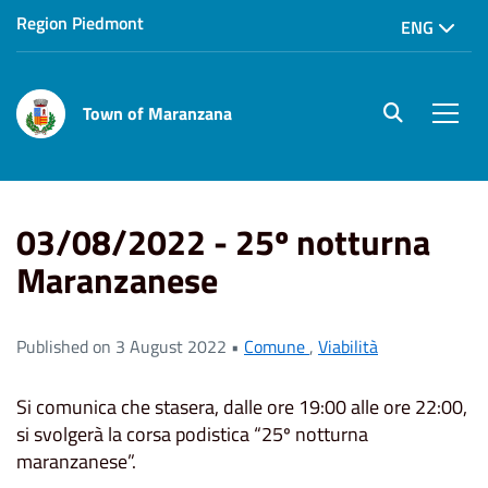
Region Piedmont
ENG
Town of Maranzana
site.searc
Men
Home
News
03/08/2022 - 25º notturna Maranzanese
03/08/2022 - 25º notturna
Maranzanese
Published on 3 August 2022 •
Comune
,
Viabilità
Si comunica che stasera, dalle ore 19:00 alle ore 22:00,
si svolgerà la corsa podistica “25º notturna
maranzanese”.