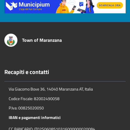
Title
Town of Maranzana
Recapiti e contatti
Via Giacomo Bove 36, 14040 Maranzana AT, Italia
Codice Fiscale: 82002490058
P.Iva: 00825020050
IBAN e pagamenti informatici
CC.BANCARIO: IT02S0608510316000000020084