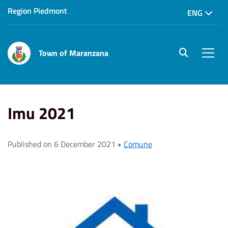
Region Piedmont
ENG
Town of Maranzana
site.searc
Men
Home
News
Comune
Imu 2021
Imu 2021
Published on 6 December 2021 •
Comune