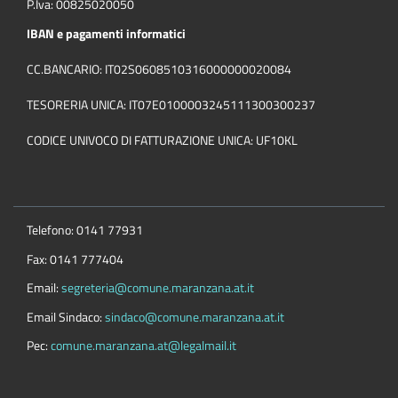
P.Iva: 00825020050
IBAN e pagamenti informatici
CC.BANCARIO: IT02S0608510316000000020084
TESORERIA UNICA: IT07E0100003245111300300237
CODICE UNIVOCO DI FATTURAZIONE UNICA: UF10KL
Telefono: 0141 77931
Fax: 0141 777404
Email:
segreteria@comune.maranzana.at.it
Email Sindaco:
sindaco@comune.maranzana.at.it
Pec:
comune.maranzana.at@legalmail.it