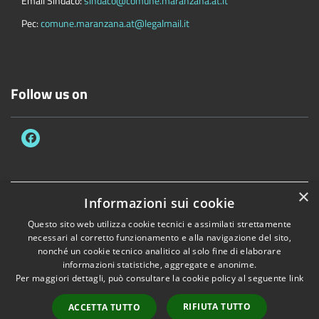
Email Sindaco:
sindaco@comune.maranzana.at.it
Pec:
comune.maranzana.at@legalmail.it
Follow us on
×
Informazioni sui cookie
Accessibility
Privacy
Cookie
Sitemap
RPD/DPO
Dichiarazione di accessibilità
Questo sito web utilizza cookie tecnici e assimilati strettamente
necessari al corretto funzionamento e alla navigazione del sito,
Comune convenzionato
Astigov
nonché un cookie tecnico analitico al solo fine di elaborare
informazioni statistiche, aggregate e anonime.
Progetto
|
Convenzione
|
Adesioni
Per maggiori dettagli, può consultare la cookie policy al seguente
link
•
Accesso redazione
RIFIUTA TUTTO
ACCETTA TUTTO