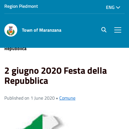
Region Piedmont
ENG
Town of Maranzana
site.searc
Men
Home
News
Comune
2 giugno 2020 Festa della
Repubblica
2 giugno 2020 Festa della
Repubblica
Published on 1 June 2020 •
Comune