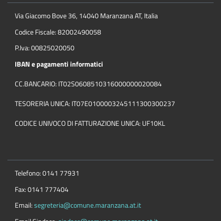
Via Giacomo Bove 36, 14040 Maranzana AT, Italia
Codice Fiscale: 82002490058
P.Iva: 00825020050
IBAN e pagamenti informatici
CC.BANCARIO: IT02S0608510316000000020084
TESORERIA UNICA: IT07E0100003245111300300237
CODICE UNIVOCO DI FATTURAZIONE UNICA: UF10KL
Telefono: 0141 77931
Fax: 0141 777404
Email:
segreteria@comune.maranzana.at.it