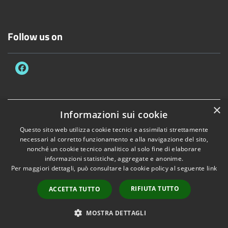
Follow us on
×
Informazioni sui cookie
Accessibility
Privacy
Cookie
Sitemap
RPD/DPO
Dichiarazione di accessibilità
Questo sito web utilizza cookie tecnici e assimilati strettamente
necessari al corretto funzionamento e alla navigazione del sito,
Comune convenzionato
Astigov
nonché un cookie tecnico analitico al solo fine di elaborare
informazioni statistiche, aggregate e anonime.
Progetto
|
Convenzione
|
Adesioni
Per maggiori dettagli, può consultare la cookie policy al seguente
link
•
Accesso redazione
RIFIUTA TUTTO
ACCETTA TUTTO
MOSTRA DETTAGLI