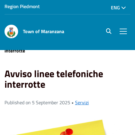
Region Piedmont
ENG
Town of Maranzana
site.searc
Men
Home
News
Servizi
Avviso linee telefoniche
interrotte
Avviso linee telefoniche
interrotte
Published on 5 September 2025 •
Servizi