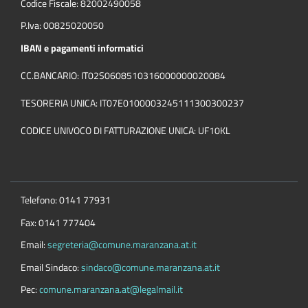
Codice Fiscale: 82002490058
P.Iva: 00825020050
IBAN e pagamenti informatici
CC.BANCARIO: IT02S0608510316000000020084
TESORERIA UNICA: IT07E0100003245111300300237
CODICE UNIVOCO DI FATTURAZIONE UNICA: UF10KL
Telefono: 0141 77931
Fax: 0141 777404
Email:
segreteria@comune.maranzana.at.it
Email Sindaco:
sindaco@comune.maranzana.at.it
Pec:
comune.maranzana.at@legalmail.it